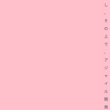
し
、
そ
の
上
で
、
ア
ジ
ャ
イ
ル
開
発