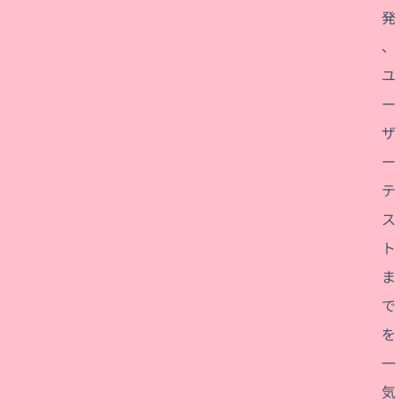
発
、
ユ
ー
ザ
ー
テ
ス
ト
ま
で
を
一
気