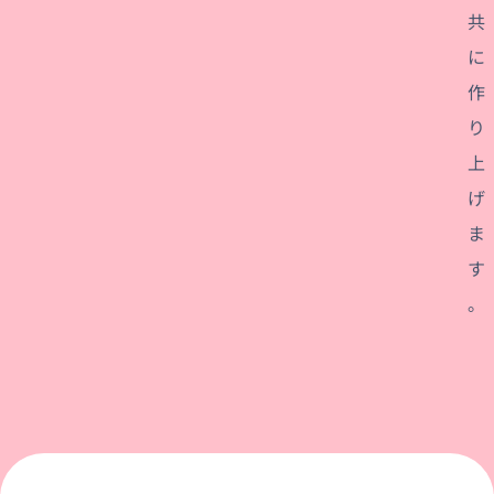
共
に
作
り
上
げ
ま
す
。