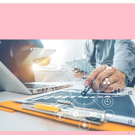
資料ダウンロード
お問い合わせ
新
規
事
業
の
成
功
に
は
、