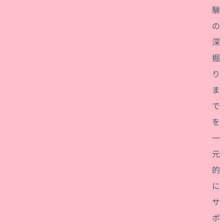
験
の
深
掘
り
ま
で
を
一
元
的
に
サ
ポ