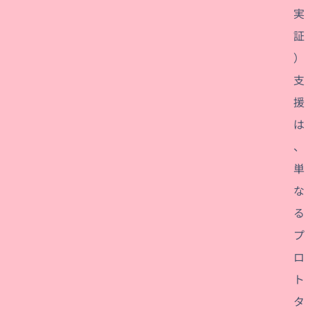
実
証
）
支
援
は
、
単
な
る
プ
ロ
ト
タ