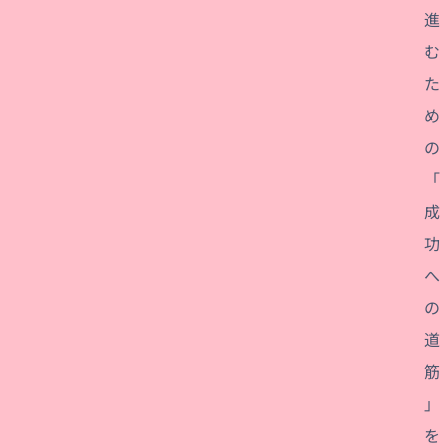
進
む
た
め
の
「
成
功
へ
の
道
筋
」
を