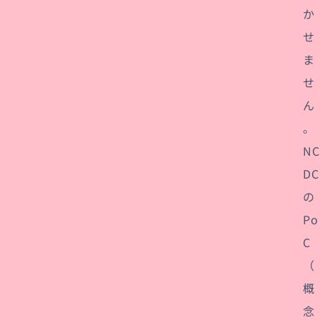
か
せ
ま
せ
ん
。
NC
DC
の
Po
C
（
概
念