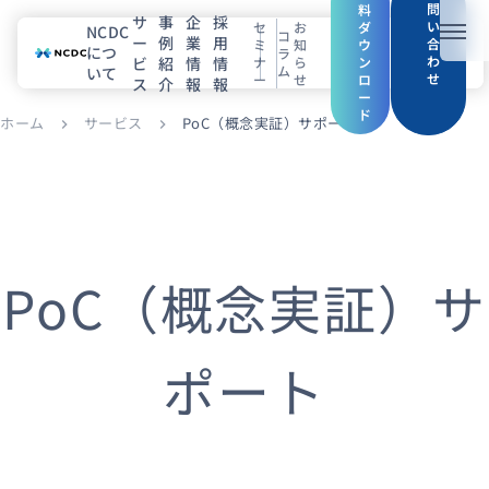
問
料
サ
事
企
採
い
セ
お
ダ
NCDC
コ
ー
例
業
用
メニ
合
ミ
知
ウ
につ
ラ
わ
ビ
紹
情
情
ナ
ら
ン
ム
いて
せ
ー
せ
ロ
ス
介
報
報
NCDCについて
ー
ド
ホーム
サービス
PoC（概念実証）サポート
chevron_right
chevron_right
サービス
企業情報
事例紹介
PoC（概念実証）サ
採用情報
ポート
セミナー
コラム
お知らせ
エンジニアブログ（Zenn）
お役立ち情報（PJ Insight）