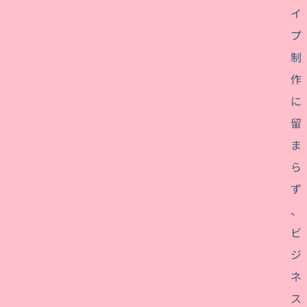
イ
プ
制
作
に
留
ま
ら
ず
、
ビ
ジ
ネ
ス