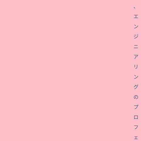
、
エ
ン
ジ
ニ
ア
リ
ン
グ
の
プ
ロ
フ
ェ