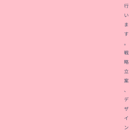
行
い
ま
す
。
戦
略
立
案
、
デ
ザ
イ
ン