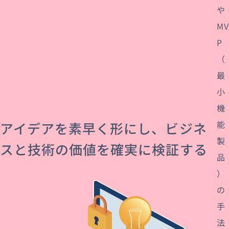
や
MV
P
（
最
小
機
能
アイデアを素早く形にし、ビジネ
製
スと技術の価値を確実に検証する
品
）
の
手
法