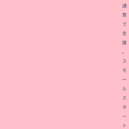
通
貫
で
支
援
。
ス
モ
ー
ル
ス
タ
ー
ト