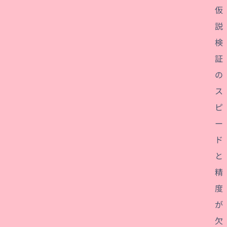
仮
説
検
証
の
ス
ピ
ー
ド
と
精
度
が
欠