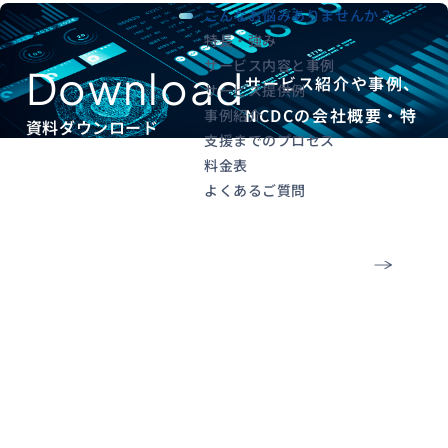
こんなお悩みありませんか？
特長・強み
サービス内容と事例
Download
サービス紹介や事例、
サービス提供例
NCDCの会社概要・特
事例紹介
資料ダウンロード
支援までのプロセス
徴がわかる資料を配布
料金表
しています。
よくあるご質問
資料ダウンロー
ドはこちら