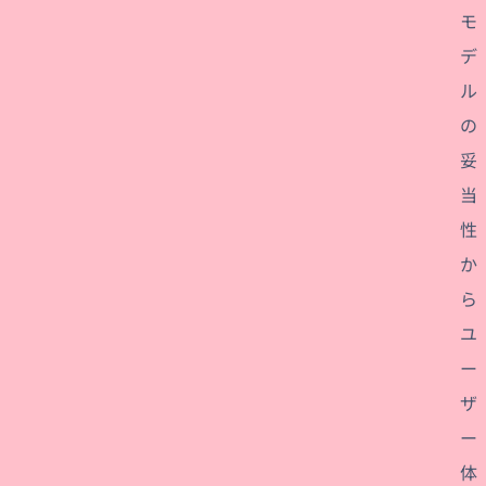
モ
デ
ル
の
妥
当
性
か
ら
ユ
ー
ザ
ー
体