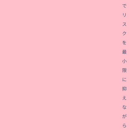
で
リ
ス
ク
を
最
小
限
に
抑
え
な
が
ら