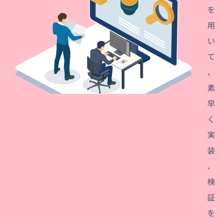
を
用
い
て
、
素
早
く
実
装
、
検
証
を