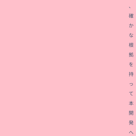
、
確
か
な
根
拠
を
持
っ
て
本
開
発
へ