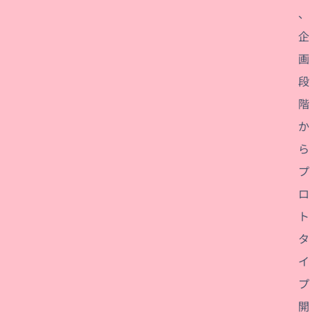
、
企
画
段
階
か
ら
プ
ロ
ト
タ
イ
プ
開