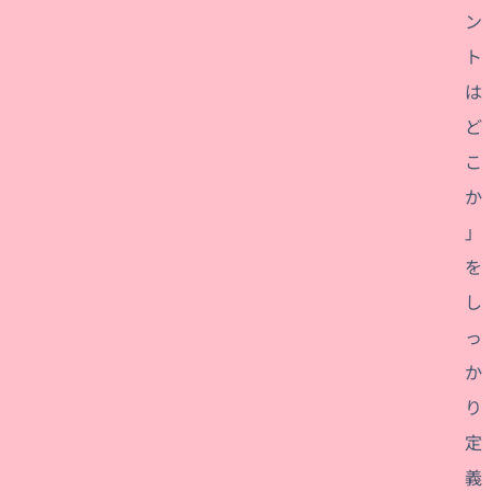
ン
ト
は
ど
こ
か
」
を
し
っ
か
り
定
義