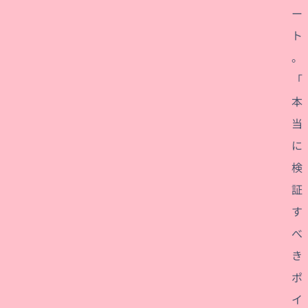
ー
ト
。
「
本
当
に
検
証
す
べ
き
ポ
イ