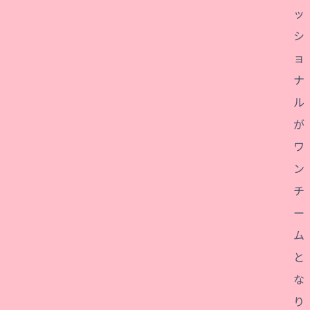
ッ
シ
ョ
ナ
ル
が
ワ
ン
チ
ー
ム
と
な
り