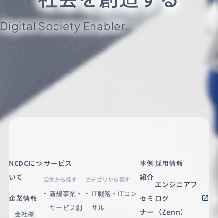
Digital Society Enabler.
NCDCにつ
サービス
事例
採用情報
いて
紹介
目的から探す
カテゴリから探す
エンジニアブ
新規事業・
IT戦略・ITコン
企業情報
セミ
ログ
サービス創
サル
ナー
（Zenn）
会社概