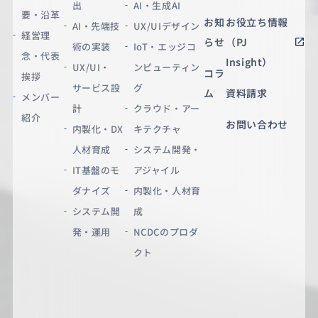
出
AI・生成AI
要・沿革
お知
お役立ち情報
AI・先端技
UX/UIデザイン
経営理
らせ
（PJ
術の実装
IoT・エッジコ
念・代表
Insight）
UX/UI・
ンピューティン
コラ
挨拶
サービス設
グ
ム
資料請求
メンバー
計
クラウド・アー
紹介
お問い合わせ
内製化・DX
キテクチャ
人材育成
システム開発・
IT基盤のモ
アジャイル
ダナイズ
内製化・人材育
システム開
成
発・運用
NCDCのプロダ
クト