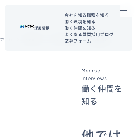
メニュ
会社を知る
職種を知る
働く環境を知る
NCDCについて
働く仲間を知る
採用情報
よくある質問
採用ブログ
サービス
ホーム
採用情報
働く仲間を知る
菅原 慎也
chevron_right
chevron_right
chevron_right
応募フォーム
企業情報
Member
事例紹介
interviews
採用情報
働く仲間を
知る
セミナー
コラム
お知らせ
エンジニアブログ（Zenn）
お役立ち情報（PJ Insight）
他では