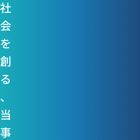
社
会
を
創
る
、
当
事