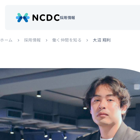
採用情報
NCDCについて
サービス
ホーム
採用情報
働く仲間を知る
大沼 翔利
chevron_right
chevron_right
chevron_right
企業情報
事例紹介
採用情報
セミナー
コラム
お知らせ
エンジニアブログ（Zenn）
お役立ち情報（PJ Insight）