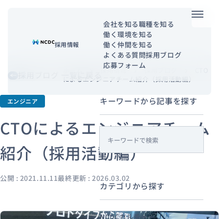
メニュ
会社を知る
職種を知る
働く環境を知る
NCDCについて
働く仲間を知る
採用情報
よくある質問
採用ブログ
サービス
応募フォーム
ホーム
採用情報
採用ブログ
CTO
chevron_right
chevron_right
chevron_right
採用ブログ 一覧に戻る
によるエンジニアチーム紹介（採用活動編）
企業情報
キーワードから記事を探す
エンジニア
事例紹介
CTOによるエンジニアチーム
採用情報
s
紹介（採用活動編）
e
a
セミナー
コラム
お知らせ
r
公開 : 2021.11.11
最終更新 : 2026.03.02
エンジニアブログ（Zenn）
カテゴリから探す
c
お役立ち情報（PJ Insight）
h
NCDCカルチャー