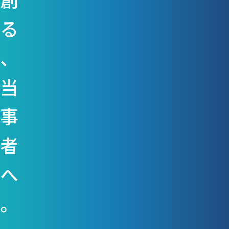
る
、
当
事
者
へ
。