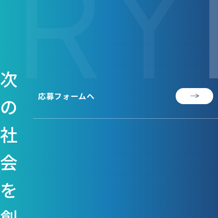
TRY
次
応募フォームへ
の
社
会
を
創