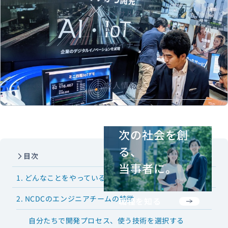
コンサルタント
エンジニア
資料ダウンロード
お問い合わせ
デザイナー
求人情報
次の社会を創
る、
目次
当事者に。
1. どんなことをやっているか
2. NCDCのエンジニアチームの特徴
職種を知る
自分たちで開発プロセス、使う技術を選択する