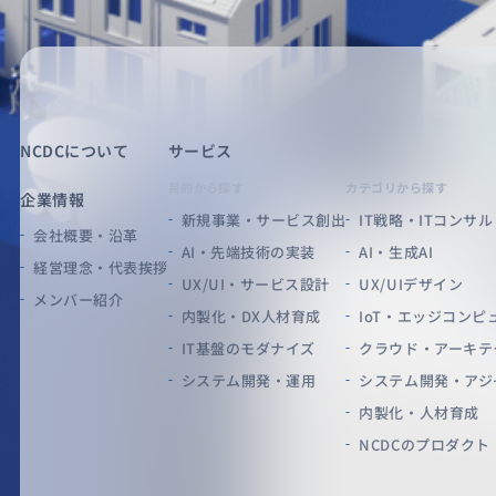
NCDCについて
サービス
目的から探す
カテゴリから探す
企業情報
新規事業・サービス創出
IT戦略・ITコンサル
会社概要・沿革
AI・先端技術の実装
AI・生成AI
経営理念・代表挨拶
UX/UI・サービス設計
UX/UIデザイン
メンバー紹介
内製化・DX人材育成
IoT・エッジコンピ
IT基盤のモダナイズ
クラウド・アーキテ
システム開発・運用
システム開発・アジ
内製化・人材育成
NCDCのプロダクト