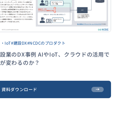
I・IoT
#建設DX
#NCDCのプロダクト
設業のDX事例 AIやIoT、クラウドの活用で
何が変わるのか？
資料ダウンロード