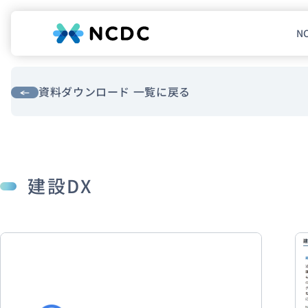
N
NCDCについて
サービス
資料ダウンロード 一覧に戻る
企業情報
事例紹介
建設DX
採用情報
セミナー
コラム
お知らせ
エンジニアブログ（Zenn）
お役立ち情報（PJ Insight）