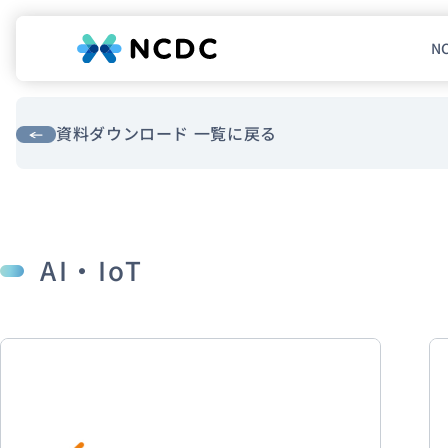
N
NCDCについて
サービス
資料ダウンロード 一覧に戻る
企業情報
事例紹介
AI・IoT
採用情報
セミナー
コラム
お知らせ
エンジニアブログ（Zenn）
お役立ち情報（PJ Insight）