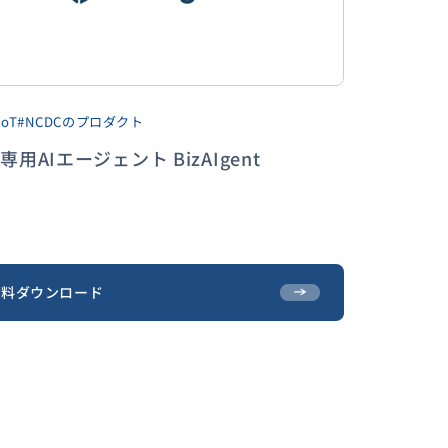
お問い合わせ
IoT
#NCDCのプロダクト
専用AIエージェント BizAIgent
資料ダウンロード