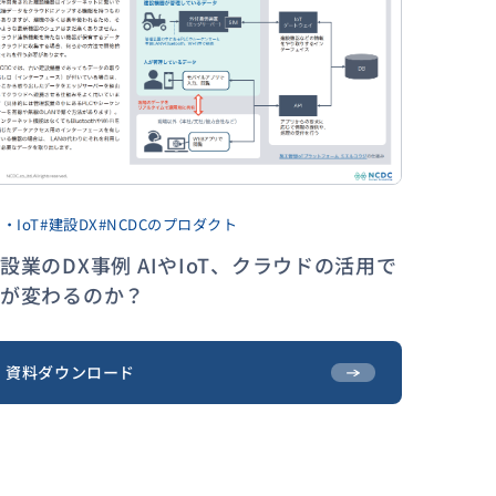
I・IoT
#建設DX
#NCDCのプロダクト
設業のDX事例 AIやIoT、クラウドの活用で
何が変わるのか？
資料ダウンロード