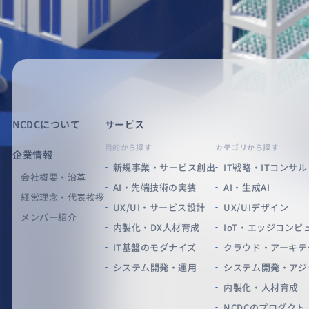
NCDCについて
サービス
目的から探す
カテゴリから探す
企業情報
新規事業・サービス創出
IT戦略・ITコンサル
会社概要・沿革
AI・先端技術の実装
AI・生成AI
経営理念・代表挨拶
UX/UI・サービス設計
UX/UIデザイン
メンバー紹介
内製化・DX人材育成
IoT・エッジコンピ
IT基盤のモダナイズ
クラウド・アーキテ
システム開発・運用
システム開発・アジ
内製化・人材育成
NCDCのプロダクト