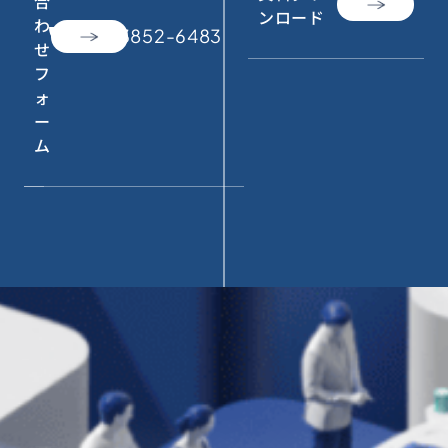
合
ンロード
わ
call
050-3852-6483
せ
フ
ォ
ー
ム