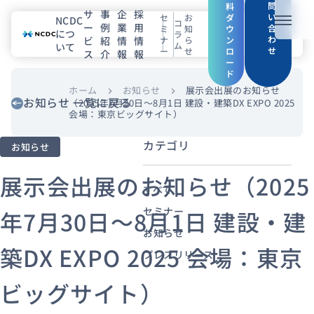
問
料
サ
事
企
採
い
セ
お
ダ
NCDC
コ
ー
例
業
用
メニュ
合
ミ
知
ウ
につ
ラ
わ
ビ
紹
情
情
ナ
ら
ン
ム
いて
せ
ー
せ
ロ
ス
介
報
報
NCDCについて
ー
ド
サービス
ホーム
お知らせ
展示会出展のお知らせ
chevron_right
chevron_right
お知らせ 一覧に戻る
（2025年7月30日〜8月1日 建設・建築DX EXPO 2025
会場：東京ビッグサイト）
企業情報
カテゴリ
お知らせ
事例紹介
展示会出展のお知らせ（2025
すべて
採用情報
セミナー
年7月30日〜8月1日 建設・建
お知らせ
セミナー
コラム
お知らせ
築DX EXPO 2025 会場：東京
プレスリリース
エンジニアブログ（Zenn）
ビッグサイト）
お役立ち情報（PJ Insight）