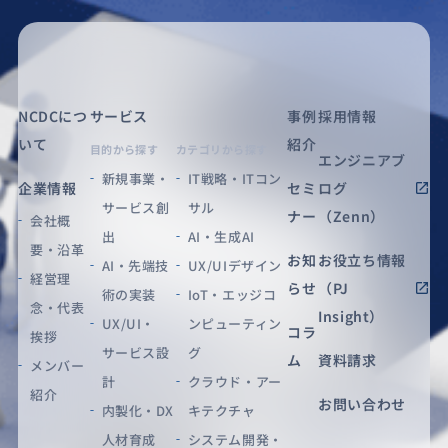
NCDCにつ
サービス
事例
採用情報
いて
紹介
目的から探す
カテゴリから探す
エンジニアブ
新規事業・
IT戦略・ITコン
企業情報
セミ
ログ
サービス創
サル
ナー
（Zenn）
会社概
出
AI・生成AI
要・沿革
お知
お役立ち情報
AI・先端技
UX/UIデザイン
経営理
らせ
（PJ
術の実装
IoT・エッジコ
念・代表
Insight）
UX/UI・
ンピューティン
コラ
挨拶
サービス設
グ
ム
資料請求
メンバー
計
クラウド・アー
紹介
お問い合わせ
内製化・DX
キテクチャ
人材育成
システム開発・