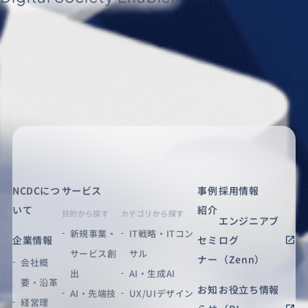
NCDCにつ
サービス
事例
採用情報
いて
紹介
目的から探す
カテゴリから探す
エンジニアブ
新規事業・
IT戦略・ITコン
企業情報
セミ
ログ
サービス創
サル
ナー
（Zenn）
会社概
出
AI・生成AI
要・沿革
お知
お役立ち情報
AI・先端技
UX/UIデザイン
経営理