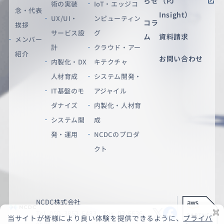
らせ
（PJ
術の実装
IoT・エッジコ
念・代表
Insight）
UX/UI・
ンピューティン
コラ
挨拶
サービス設
グ
ム
資料請求
メンバー
計
クラウド・アー
紹介
お問い合わせ
内製化・DX
キテクチャ
人材育成
システム開発・
IT基盤のモ
アジャイル
ダナイズ
内製化・人材育
システム開
成
発・運用
NCDCのプロダ
クト
NCDC株式会社
Tel. 050-3852-6483 Fax. 03-6636-