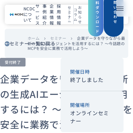
問
料
サ
事
企
採
い
セ
お
ダ
NCDC
コ
ー
例
業
用
メニュ
合
ミ
知
ウ
につ
ラ
わ
ビ
紹
情
情
ナ
ら
ン
ム
いて
せ
ー
せ
ロ
ス
介
報
報
NCDCについて
ー
ド
サービス
ホーム
セミナー
企業データを守りながら最
chevron_right
chevron_right
セミナー 一覧に戻る
新の生成AIエージェントを活用するには？ ～今話題の
MCPを安全に業務で活用しよう～
企業情報
受付終了
事例紹介
開催日時
企業データを守りながら最新
終了しました
採用情報
の生成AIエージェントを活用
セミナー
コラム
お知らせ
開催場所
するには？ ～今話題のMCPを
エンジニアブログ（Zenn）
オンラインセミ
ナー
安全に業務で活用しよう～
お役立ち情報（PJ Insight）