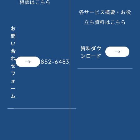
相談はこちら
各サービス概要・お役
立ち資料はこちら
お
問
い
資料ダウ
合
ンロード
わ
call
050-3852-6483
せ
フ
ォ
ー
ム