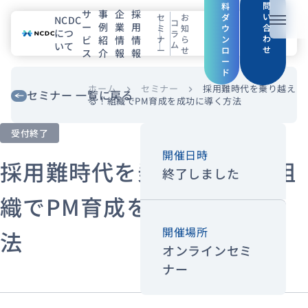
問
料
サ
事
企
採
い
セ
お
ダ
NCDC
コ
ー
例
業
用
メニュ
合
ミ
知
ウ
につ
ラ
わ
ビ
紹
情
情
ナ
ら
ン
ム
いて
せ
ー
せ
ロ
ス
介
報
報
NCDCについて
ー
ド
サービス
ホーム
セミナー
採用難時代を乗り越え
chevron_right
chevron_right
セミナー 一覧に戻る
る！組織でPM育成を成功に導く方法
企業情報
受付終了
開催日時
事例紹介
採用難時代を乗り越える！組
終了しました
採用情報
織でPM育成を成功に導く方
開催場所
法
セミナー
コラム
お知らせ
オンラインセミ
エンジニアブログ（Zenn）
ナー
お役立ち情報（PJ Insight）