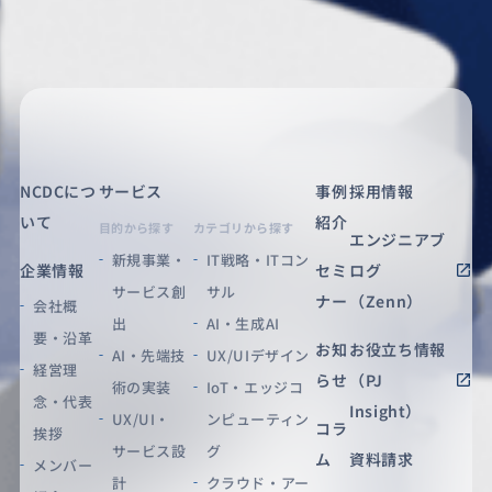
NCDCにつ
サービス
事例
採用情報
いて
紹介
目的から探す
カテゴリから探す
エンジニアブ
新規事業・
IT戦略・ITコン
企業情報
セミ
ログ
サービス創
サル
ナー
（Zenn）
会社概
出
AI・生成AI
要・沿革
お知
お役立ち情報
AI・先端技
UX/UIデザイン
経営理
らせ
（PJ
術の実装
IoT・エッジコ
念・代表
Insight）
UX/UI・
ンピューティン
コラ
挨拶
サービス設
グ
ム
資料請求
メンバー
計
クラウド・アー