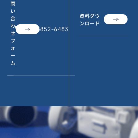
問
い
資料ダウ
合
ンロード
わ
call
050-3852-6483
せ
フ
ォ
ー
ム