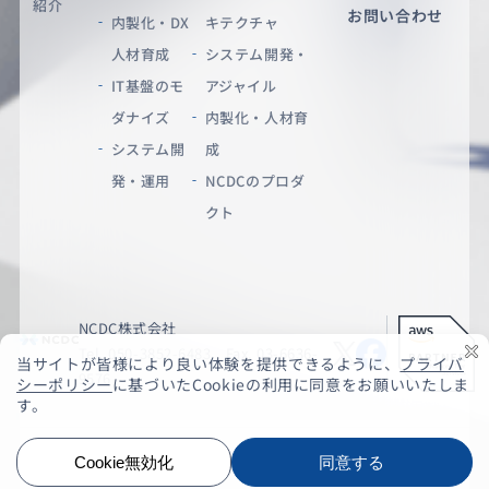
紹介
お問い合わせ
内製化・DX
キテクチャ
人材育成
システム開発・
IT基盤のモ
アジャイル
ダナイズ
内製化・人材育
システム開
成
発・運用
NCDCのプロダ
クト
NCDC株式会社
Tel. 050-3852-6483 Fax. 03-6636-
9576
© NCDC Co., Ltd.
情報セキュリティ基本方針
個人情報保護方針