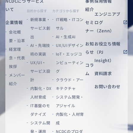
NCDCにつ
サービス
事例
採用情報
いて
紹介
目的から探す
カテゴリから探す
エンジニアブ
新規事業・
IT戦略・ITコン
企業情報
セミ
ログ
サービス創
サル
ナー
（Zenn）
会社概
出
AI・生成AI
要・沿革
お知
お役立ち情報
AI・先端技
UX/UIデザイン
経営理
らせ
（PJ
術の実装
IoT・エッジコ
念・代表
Insight）
UX/UI・
ンピューティン
コラ
挨拶
サービス設
グ
ム
資料請求
メンバー
計
クラウド・アー
紹介
お問い合わせ
内製化・DX
キテクチャ
人材育成
システム開発・
IT基盤のモ
アジャイル
ダナイズ
内製化・人材育
システム開
成
発・運用
NCDCのプロダ