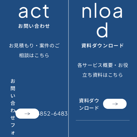
act
nloa
d
お問い合わせ
お見積もり・案件のご
資料ダウンロード
相談はこちら
各サービス概要・お役
立ち資料はこちら
お
問
い
資料ダウ
合
ンロード
わ
call
050-3852-6483
せ
フ
ォ