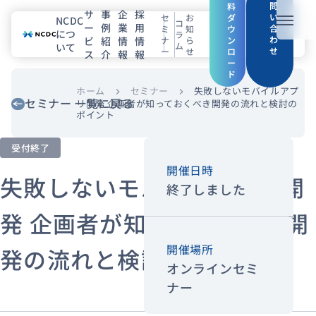
問
料
サ
事
企
採
い
セ
お
ダ
NCDC
コ
ー
例
業
用
メニュ
合
ミ
知
ウ
につ
ラ
わ
ビ
紹
情
情
ナ
ら
ン
ム
いて
せ
ー
せ
ロ
ス
介
報
報
NCDCについて
ー
ド
サービス
ホーム
セミナー
失敗しないモバイルアプ
chevron_right
chevron_right
セミナー 一覧に戻る
リ開発 企画者が知っておくべき開発の流れと検討の
ポイント
企業情報
受付終了
事例紹介
開催日時
失敗しないモバイルアプリ開
終了しました
採用情報
発 企画者が知っておくべき開
セミナー
コラム
お知らせ
開催場所
発の流れと検討のポイント
エンジニアブログ（Zenn）
オンラインセミ
ナー
お役立ち情報（PJ Insight）