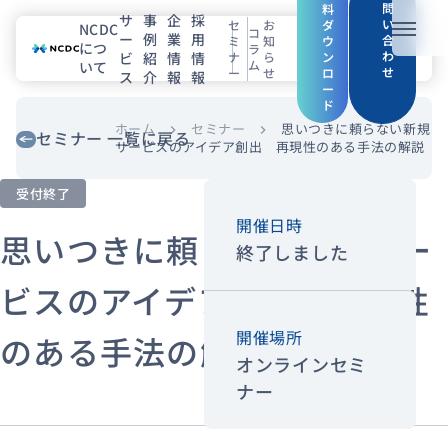
問
料
サ
事
企
採
い
セ
お
ダ
NCDC
コ
ー
例
業
用
メニュ
合
ミ
知
ウ
につ
ラ
わ
ビ
紹
情
情
ナ
ら
ン
ム
いて
せ
ー
せ
ロ
ス
介
報
報
NCDCについて
ー
ド
サービス
ホーム
セミナー
思いつきに頼らない新規
chevron_right
chevron_right
セミナー 一覧に戻る
サービスのアイデア創出 再現性のある手法の解説
企業情報
受付終了
開催日時
事例紹介
思いつきに頼らない新規サー
終了しました
採用情報
ビスのアイデア創出 再現性
開催場所
のある手法の解説
セミナー
コラム
お知らせ
オンラインセミ
エンジニアブログ（Zenn）
ナー
お役立ち情報（PJ Insight）