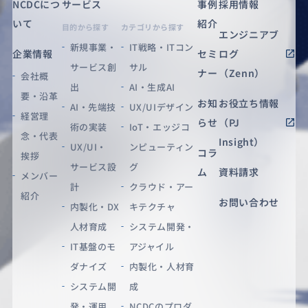
NCDCにつ
サービス
事例
採用情報
いて
紹介
目的から探す
カテゴリから探す
エンジニアブ
新規事業・
IT戦略・ITコン
企業情報
セミ
ログ
サービス創
サル
ナー
（Zenn）
会社概
出
AI・生成AI
要・沿革
お知
お役立ち情報
AI・先端技
UX/UIデザイン
経営理
らせ
（PJ
術の実装
IoT・エッジコ
念・代表
Insight）
UX/UI・
ンピューティン
コラ
挨拶
サービス設
グ
ム
資料請求
メンバー
計
クラウド・アー
紹介
お問い合わせ
内製化・DX
キテクチャ
人材育成
システム開発・
IT基盤のモ
アジャイル
ダナイズ
内製化・人材育
システム開
成
発・運用
NCDCのプロダ