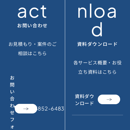
act
nloa
d
お問い合わせ
お見積もり・案件のご
資料ダウンロード
相談はこちら
各サービス概要・お役
立ち資料はこちら
お
問
い
資料ダウ
合
ンロード
わ
call
050-3852-6483
せ
フ
ォ