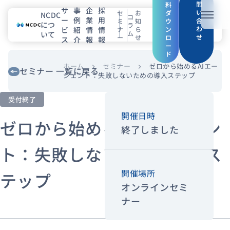
問
料
サ
事
企
採
い
セ
お
ダ
NCDC
コ
ー
例
業
用
メニュ
合
ミ
知
ウ
につ
ラ
わ
ビ
紹
情
情
ナ
ら
ン
ム
いて
せ
ー
せ
ロ
ス
介
報
報
NCDCについて
ー
ド
サービス
ホーム
セミナー
ゼロから始めるAIエー
chevron_right
chevron_right
セミナー 一覧に戻る
ジェント：失敗しないための導入ステップ
企業情報
受付終了
開催日時
事例紹介
ゼロから始めるAIエージェン
終了しました
採用情報
ト：失敗しないための導入ス
開催場所
テップ
セミナー
コラム
お知らせ
オンラインセミ
エンジニアブログ（Zenn）
ナー
お役立ち情報（PJ Insight）