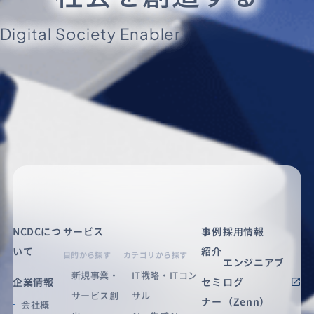
Digital Society Enabler.
NCDCにつ
サービス
事例
採用情報
いて
紹介
目的から探す
カテゴリから探す
エンジニアブ
新規事業・
IT戦略・ITコン
企業情報
セミ
ログ
サービス創
サル
ナー
（Zenn）
会社概