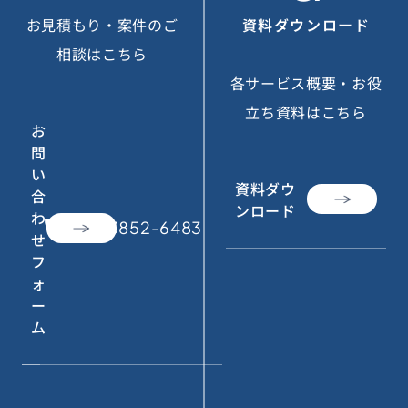
お見積もり・案件のご
資料ダウンロード
相談はこちら
各サービス概要・お役
立ち資料はこちら
お
問
い
資料ダウ
合
ンロード
わ
call
050-3852-6483
せ
フ
ォ
ー
ム