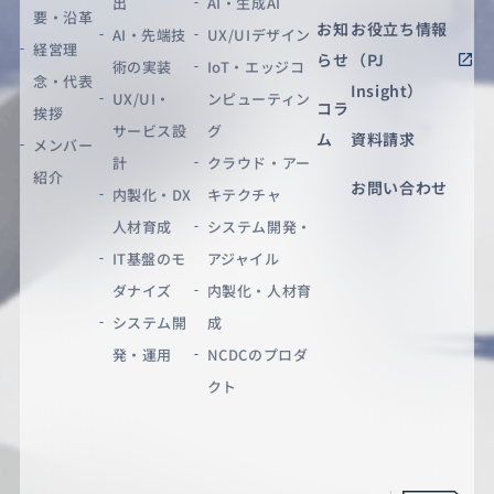
出
AI・生成AI
要・沿革
お知
お役立ち情報
AI・先端技
UX/UIデザイン
経営理
らせ
（PJ
術の実装
IoT・エッジコ
念・代表
Insight）
UX/UI・
ンピューティン
コラ
挨拶
サービス設
グ
ム
資料請求
メンバー
計
クラウド・アー
紹介
お問い合わせ
内製化・DX
キテクチャ
人材育成
システム開発・
IT基盤のモ
アジャイル
ダナイズ
内製化・人材育
システム開
成
発・運用
NCDCのプロダ
クト