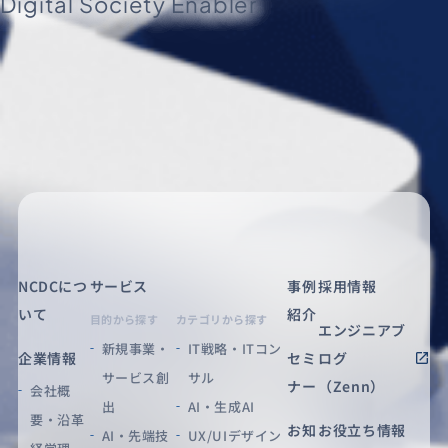
Digital Society Enabler.
NCDCにつ
サービス
事例
採用情報
いて
紹介
目的から探す
カテゴリから探す
エンジニアブ
新規事業・
IT戦略・ITコン
企業情報
セミ
ログ
サービス創
サル
ナー
（Zenn）
会社概
出
AI・生成AI
要・沿革
お知
お役立ち情報
AI・先端技
UX/UIデザイン