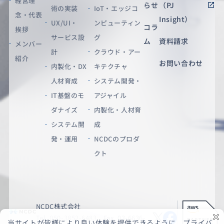
経営理
らせ
（PJ
術の実装
IoT・エッジコ
念・代表
Insight）
UX/UI・
ンピューティン
コラ
挨拶
サービス設
グ
ム
資料請求
メンバー
計
クラウド・アー
紹介
お問い合わせ
内製化・DX
キテクチャ
人材育成
システム開発・
IT基盤のモ
アジャイル
ダナイズ
内製化・人材育
システム開
成
発・運用
NCDCのプロダ
クト
NCDC株式会社
Tel. 050-3852-6483 Fax. 03-6636-