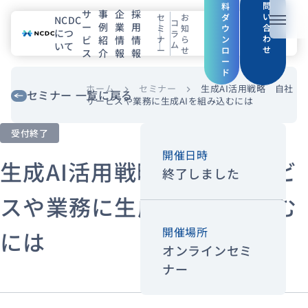
問
料
サ
事
企
採
い
セ
お
ダ
NCDC
コ
ー
例
業
用
メニュ
合
ミ
知
ウ
につ
ラ
わ
ビ
紹
情
情
ナ
ら
ン
ム
いて
せ
ー
せ
ロ
ス
介
報
報
NCDCについて
ー
ド
サービス
ホーム
セミナー
生成AI活用戦略 自社
chevron_right
chevron_right
セミナー 一覧に戻る
サービスや業務に生成AIを組み込むには
企業情報
受付終了
開催日時
事例紹介
生成AI活用戦略 自社サービ
終了しました
採用情報
スや業務に生成AIを組み込む
開催場所
には
セミナー
コラム
お知らせ
オンラインセミ
エンジニアブログ（Zenn）
ナー
お役立ち情報（PJ Insight）