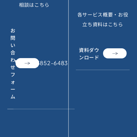
相談はこちら
各サービス概要・お役
立ち資料はこちら
お
問
い
資料ダウ
合
ンロード
わ
call
050-3852-6483
せ
フ
ォ
ー
ム