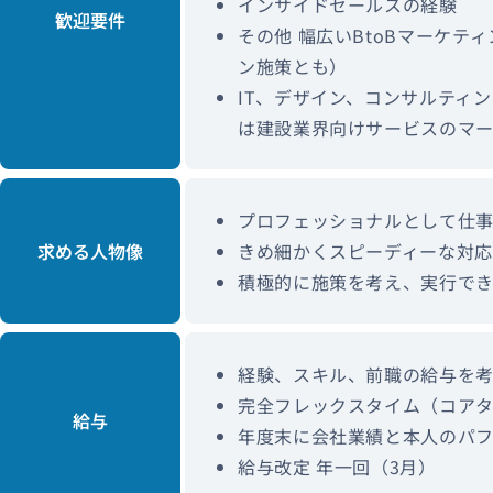
インサイドセールスの経験
歓迎要件
その他 幅広いBtoBマーケ
ン施策とも）
IT、デザイン、コンサルティ
は建設業界向けサービスのマ
プロフェッショナルとして仕
求める人物像
きめ細かくスピーディーな対
積極的に施策を考え、実行で
経験、スキル、前職の給与を
完全フレックスタイム（コア
給与
年度末に会社業績と本人のパ
給与改定 年一回（3月）