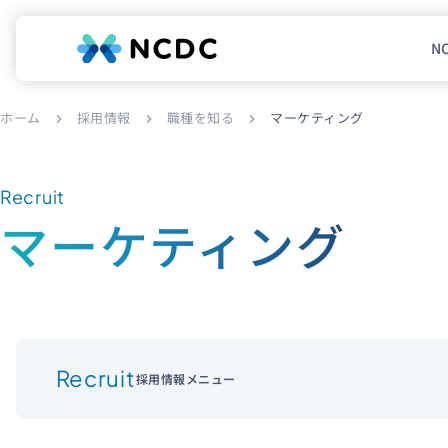
N
NCDCについて
ホーム
採用情報
職種を知る
マーケティング
chevron_right
chevron_right
chevron_right
サービス
企業情報
Recruit
マーケティング
事例紹介
採用情報
セミナー
コラム
お知らせ
Recruit
エンジニアブログ（Zenn）
採用情報
メニュー
お役立ち情報（PJ Insight）