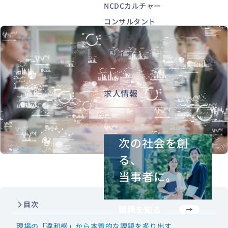
NCDCカルチャー
コンサルタント
エンジニア
資料ダウンロード
お問い合わせ
デザイナー
求人情報
次の社会を創
る、
当事者に。
目次
職種を知る
現場の「違和感」から本質的な課題を炙り出す