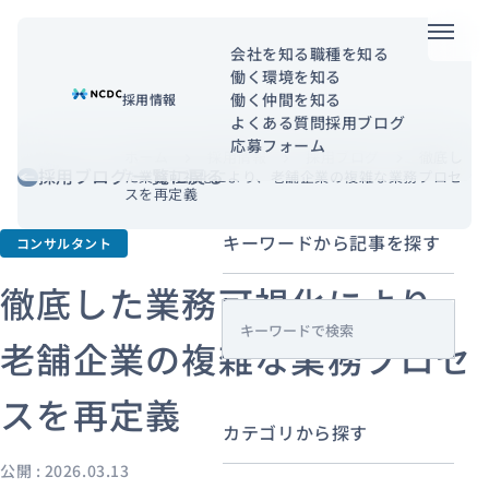
メニュ
会社を知る
職種を知る
働く環境を知る
NCDCについて
働く仲間を知る
採用情報
よくある質問
採用ブログ
サービス
応募フォーム
ホーム
採用情報
採用ブログ
徹底し
chevron_right
chevron_right
chevron_right
採用ブログ 一覧に戻る
た業務可視化により、老舗企業の複雑な業務プロセ
スを再定義
企業情報
キーワードから記事を探す
コンサルタント
事例紹介
徹底した業務可視化により、
採用情報
s
老舗企業の複雑な業務プロセ
e
セミナー
コラム
お知らせ
a
スを再定義
r
エンジニアブログ（Zenn）
カテゴリから探す
c
お役立ち情報（PJ Insight）
h
公開 : 2026.03.13