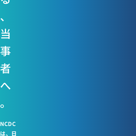
、
当
事
者
へ
。
NCDC
は、日