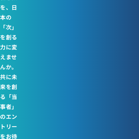
を、日
本の
「次」
を創る
力に変
えませ
んか。
共に未
来を創
る「当
事者」
のエン
トリー
をお待