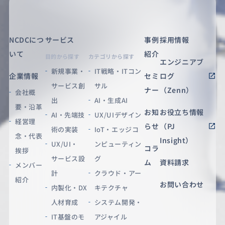
NCDCにつ
サービス
事例
採用情報
いて
紹介
目的から探す
カテゴリから探す
エンジニアブ
新規事業・
IT戦略・ITコン
企業情報
セミ
ログ
サービス創
サル
ナー
（Zenn）
会社概
出
AI・生成AI
要・沿革
お知
お役立ち情報
AI・先端技
UX/UIデザイン
経営理
らせ
（PJ
術の実装
IoT・エッジコ
念・代表
Insight）
UX/UI・
ンピューティン
コラ
挨拶
サービス設
グ
ム
資料請求
メンバー
計
クラウド・アー
紹介
お問い合わせ
内製化・DX
キテクチャ
人材育成
システム開発・
IT基盤のモ
アジャイル