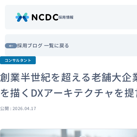
採用情報
NCDCについて
サービス
採用ブログ 一覧に戻る
企業情報
コンサルタント
事例紹介
創業半世紀を超える老舗大企
採用情報
を描くDXアーキテクチャを提
セミナー
コラム
お知らせ
公開 : 2026.04.17
エンジニアブログ（Zenn）
お役立ち情報（PJ Insight）