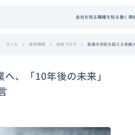
会社を知る
職種を知る
働く環
ホーム
採用情報
採用ブログ
創業半世紀を超える老舗大
chevron_right
chevron_right
chevron_right
業へ、「10年後の未来」
言