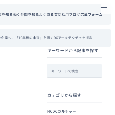
メニュ
境を知る
働く仲間を知る
よくある質問
採用ブログ
応募フォーム
企業へ、「10年後の未来」を描くDXアーキテクチャを提言
キーワードから記事を探す
s
e
a
r
カテゴリから探す
c
h
NCDCカルチャー