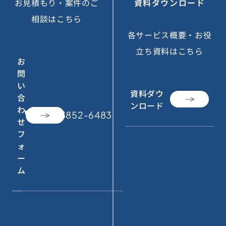
お見積もり・案件のご
資料ダウンロード
相談はこちら
各サービス概要・お役
立ち資料はこちら
お
問
い
資料ダウ
合
ンロード
わ
call
050-3852-6483
せ
フ
ォ
ー
ム