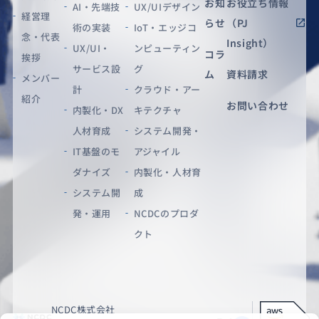
お知
お役立ち情報
AI・先端技
UX/UIデザイン
経営理
らせ
（PJ
術の実装
IoT・エッジコ
念・代表
Insight）
UX/UI・
ンピューティン
コラ
挨拶
サービス設
グ
ム
資料請求
メンバー
計
クラウド・アー
紹介
お問い合わせ
内製化・DX
キテクチャ
人材育成
システム開発・
IT基盤のモ
アジャイル
ダナイズ
内製化・人材育
システム開
成
発・運用
NCDCのプロダ
クト
NCDC株式会社