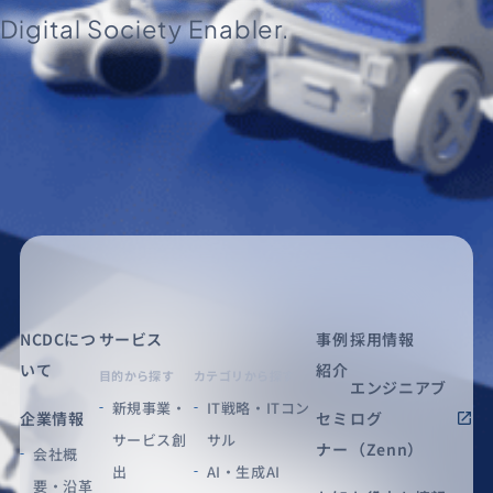
Digital Society Enabler.
NCDCにつ
サービス
事例
採用情報
いて
紹介
目的から探す
カテゴリから探す
エンジニアブ
新規事業・
IT戦略・ITコン
企業情報
セミ
ログ
サービス創
サル
ナー
（Zenn）
会社概
出
AI・生成AI
要・沿革