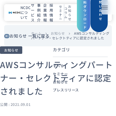
問
料
サ
事
企
採
い
セ
お
ダ
NCDC
コ
ー
例
業
用
メニュ
合
ミ
知
ウ
につ
ラ
わ
ビ
紹
情
情
ナ
ら
ン
ム
いて
せ
ー
せ
ロ
ス
介
報
報
NCDCについて
ー
ド
サービス
ホーム
お知らせ
AWSコンサルティング
chevron_right
chevron_right
お知らせ 一覧に戻る
パートナー・セレクトティアに認定されました
企業情報
カテゴリ
お知らせ
事例紹介
AWSコンサルティングパート
すべて
採用情報
セミナー
ナー・セレクトティアに認定
お知らせ
されました
セミナー
コラム
お知らせ
プレスリリース
エンジニアブログ（Zenn）
公開 : 2021.09.01
お役立ち情報（PJ Insight）