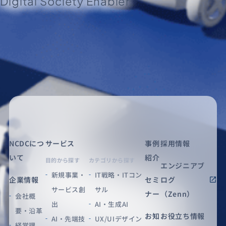
Digital Society Enabler.
NCDCにつ
サービス
事例
採用情報
いて
紹介
目的から探す
カテゴリから探す
エンジニアブ
新規事業・
IT戦略・ITコン
企業情報
セミ
ログ
サービス創
サル
ナー
（Zenn）
会社概
出
AI・生成AI
要・沿革
お知
お役立ち情報
AI・先端技
UX/UIデザイン
経営理