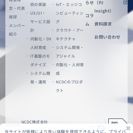
らせ
（PJ
術の実装
IoT・エッジコ
念・代表
Insight）
UX/UI・
ンピューティン
コラ
挨拶
サービス設
グ
ム
資料請求
メンバー
計
クラウド・アー
紹介
お問い合わせ
内製化・DX
キテクチャ
人材育成
システム開発・
IT基盤のモ
アジャイル
ダナイズ
内製化・人材育
システム開
成
発・運用
NCDCのプロダ
クト
NCDC株式会社
Tel. 050-3852-6483 Fax. 03-6636-