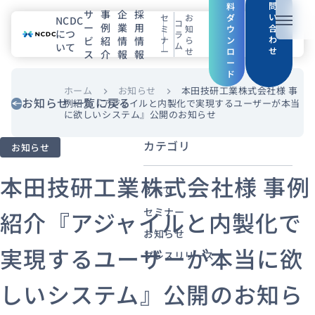
問
料
サ
事
企
採
い
セ
お
ダ
NCDC
コ
ー
例
業
用
メニュ
合
ミ
知
ウ
につ
ラ
わ
ビ
紹
情
情
ナ
ら
ン
ム
いて
せ
ー
せ
ロ
ス
介
報
報
NCDCについて
ー
ド
サービス
ホーム
お知らせ
本田技研工業株式会社様 事
chevron_right
chevron_right
お知らせ 一覧に戻る
例紹介『アジャイルと内製化で実現するユーザーが本当
に欲しいシステム』公開のお知らせ
企業情報
カテゴリ
お知らせ
事例紹介
本田技研工業株式会社様 事例
すべて
採用情報
セミナー
紹介『アジャイルと内製化で
お知らせ
セミナー
コラム
お知らせ
実現するユーザーが本当に欲
プレスリリース
エンジニアブログ（Zenn）
しいシステム』公開のお知ら
お役立ち情報（PJ Insight）