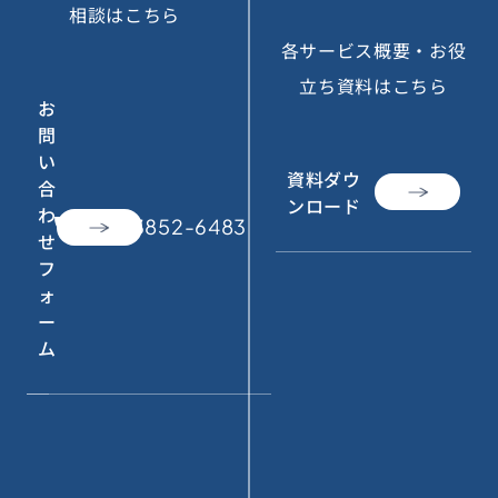
相談はこちら
各サービス概要・お役
立ち資料はこちら
お
問
い
資料ダウ
合
ンロード
わ
call
050-3852-6483
せ
フ
ォ
ー
ム