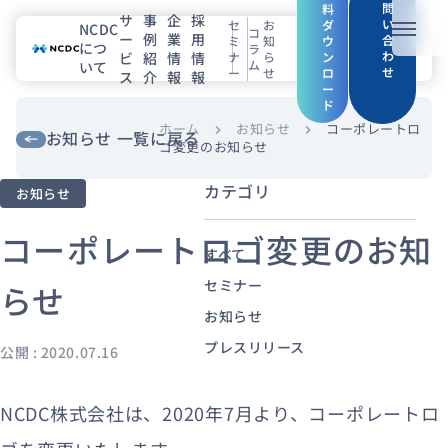
問
料
サ
事
企
採
い
セ
お
ダ
NCDC
コ
ー
例
業
用
メニュ
合
ミ
知
ウ
につ
ラ
わ
ビ
紹
情
情
ナ
ら
ン
ム
いて
せ
ー
せ
ロ
ス
介
報
報
NCDCについて
ー
ド
サービス
ホーム
お知らせ
コーポレートロ
chevron_right
chevron_right
お知らせ 一覧に戻る
ゴ変更のお知らせ
企業情報
カテゴリ
お知らせ
事例紹介
コーポレートロゴ変更のお知
すべて
採用情報
セミナー
らせ
お知らせ
セミナー
コラム
お知らせ
プレスリリース
公開 : 2020.07.16
エンジニアブログ（Zenn）
お役立ち情報（PJ Insight）
NCDC株式会社は、2020年7月より、コーポレートロ