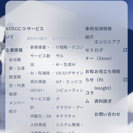
NCDCにつ
サービス
事例
採用情報
いて
紹介
目的から探す
カテゴリから探す
エンジニアブ
新規事業・
IT戦略・ITコン
企業情報
セミ
ログ
サービス創
サル
ナー
（Zenn）
会社概
出
AI・生成AI
要・沿革
お知
お役立ち情報
AI・先端技
UX/UIデザイン
経営理
らせ
（PJ
術の実装
IoT・エッジコ
念・代表
Insight）
UX/UI・
ンピューティン
コラ
挨拶
サービス設
グ
ム
資料請求
メンバー
計
クラウド・アー
紹介
お問い合わせ
内製化・DX
キテクチャ
人材育成
システム開発・