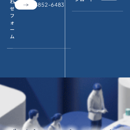
わ
call
050-3852-6483
せ
フ
ォ
ー
ム