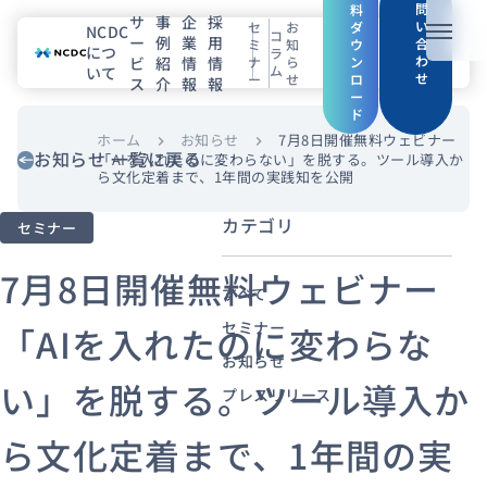
問
料
サ
事
企
採
い
セ
お
ダ
NCDC
コ
ー
例
業
用
メニュ
合
ミ
知
ウ
につ
ラ
わ
ビ
紹
情
情
ナ
ら
ン
ム
いて
せ
ー
せ
ロ
ス
介
報
報
NCDCについて
ー
ド
サービス
ホーム
お知らせ
7月8日開催無料ウェビナー
chevron_right
chevron_right
お知らせ 一覧に戻る
「AIを入れたのに変わらない」を脱する。ツール導入か
ら文化定着まで、1年間の実践知を公開
企業情報
カテゴリ
セミナー
事例紹介
7月8日開催無料ウェビナー
すべて
採用情報
セミナー
「AIを入れたのに変わらな
お知らせ
セミナー
コラム
お知らせ
い」を脱する。ツール導入か
プレスリリース
エンジニアブログ（Zenn）
ら文化定着まで、1年間の実
お役立ち情報（PJ Insight）