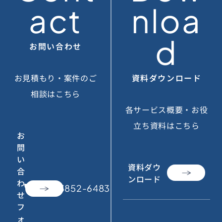
act
nloa
d
お問い合わせ
お見積もり・案件のご
資料ダウンロード
相談はこちら
各サービス概要・お役
立ち資料はこちら
お
問
い
資料ダウ
合
ンロード
わ
call
050-3852-6483
せ
フ
ォ