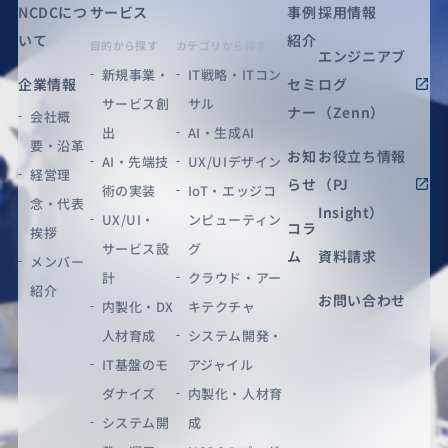
NCDCにつ
サービス
事例
採用情報
いて
紹介
目的から探す
カテゴリから探す
エンジニアブ
新規事業・
IT戦略・ITコン
企業情報
セミ
ログ
サービス創
サル
ナー
（Zenn）
会社概
出
AI・生成AI
要・沿革
お知
お役立ち情報
AI・先端技
UX/UIデザイン
経営理
らせ
（PJ
術の実装
IoT・エッジコ
念・代表
Insight）
UX/UI・
ンピューティン
コラ
挨拶
サービス設
グ
ム
資料請求
メンバー
計
クラウド・アー
紹介
お問い合わせ
内製化・DX
キテクチャ
人材育成
システム開発・
IT基盤のモ
アジャイル
ダナイズ
内製化・人材育
システム開
成