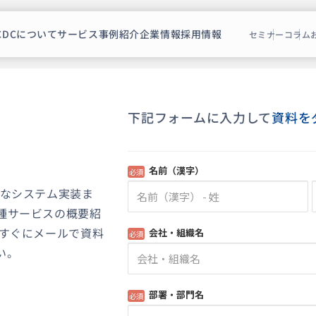
CDCについて
サービス
事例紹介
企業情報
採用情報
セミナー
コラム
下記フォームに入力して
資料を
ブなシステム実装ま
種サービスの概要紹
、すぐにメールで資料
い。