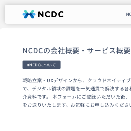
N
NCDCについて
サービス
NCDCの会社概要・サービス概要
企業情報
#NCDCについて
事例紹介
戦略立案・UXデザインから、クラウドネイティ
採用情報
で、デジタル領域の課題を一気通貫で解決する各
介資料です。 本フォームにご登録いただいた後
セミナー
コラム
お知らせ
をお送りいたします。お気軽にお申し込みくださ
エンジニアブログ（Zenn）
お役立ち情報（PJ Insight）