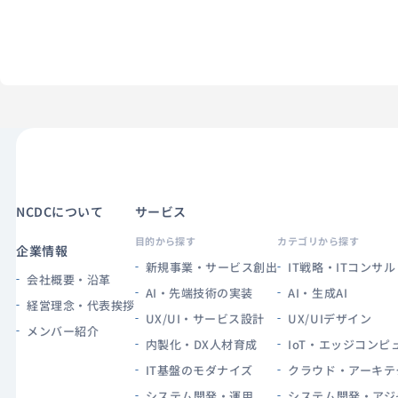
NCDCについて
サービス
目的から探す
カテゴリから探す
企業情報
新規事業・サービス創出
IT戦略・ITコンサル
会社概要・沿革
AI・先端技術の実装
AI・生成AI
経営理念・代表挨拶
UX/UI・サービス設計
UX/UIデザイン
メンバー紹介
内製化・DX人材育成
IoT・エッジコンピ
IT基盤のモダナイズ
クラウド・アーキテ
システム開発・運用
システム開発・アジ